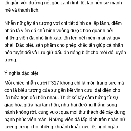
tối giản với đường nét góc cạnh tinh tế, tạo nên sự mạnh
mẽ và thanh lịch.
Nhẫn nữ gây ấn tượng với chi tiết đính đá lấp lánh, điểm
nhấn là viên đá chủ hình vuông được bao quanh bởi
những viên đá nhỏ tinh xảo, tôn lên nét mềm mại và quý
phái. Đặc biệt, sản phẩm cho phép khắc tên giúp cá nhân
hóa tuyệt đối và lưu giữ dấu ấn riêng biệt cho mỗi đôi uyên
ương.
Ý nghĩa đặc biệt
Mỗi chiếc nhẫn cưới F317 không chỉ là món trang sức mà
còn là biểu tượng của sự gắn kết vĩnh cửu, đại diện cho
lời hứa trọn đời bên nhau. Thiết kế lấy cảm hứng từ sự
giao hòa giữa hai tâm hồn, như hai đường thẳng song
hành không rời, cùng vượt qua mọi thử thách để xây dựng
hạnh phúc viên mãn. Những viên đá lấp lánh trên nhẫn nữ
tượng trưng cho những khoảnh khắc rực rỡ, ngọt ngào