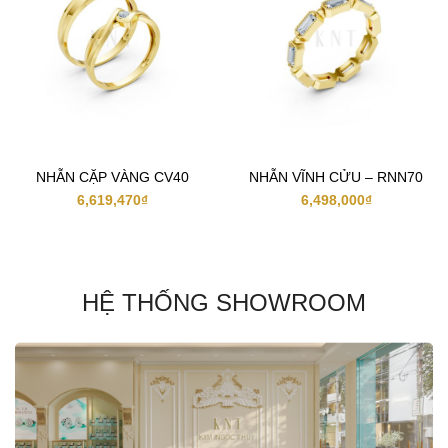
NHẪN CẶP VÀNG CV40
NHẪN VĨNH CỬU – RNN70
6,619,470
₫
6,498,000
₫
HỆ THỐNG SHOWROOM