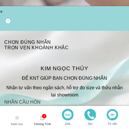
×
CHỌN ĐÚNG NHẪN
TRỌN VẸN KHOẢNH KHẮC
KIM NGỌC THỦY
ĐỂ KNT GIÚP BẠN CHỌN ĐÚNG NHẪN
Nhận tư vấn theo ngân sách, hỗ trợ đo size và thửu nhẫn
tại showroom
NHẪN CẦU HÔN
NHẪN CƯỚI
Zalo
Gọi
Tư vấn
Danh mục
Chương Trình