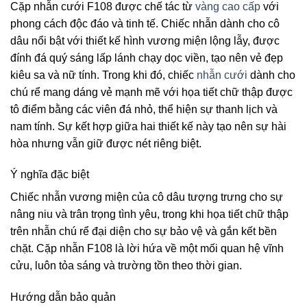
Cặp nhẫn cưới F108 được chế tác từ
vàng cao cấp
với
phong cách độc đáo và tinh tế. Chiếc nhẫn dành cho cô
dâu nổi bật với thiết kế hình vương miện lộng lẫy, được
đính đá quý sáng lấp lánh chạy dọc viền, tạo nên vẻ đẹp
kiêu sa và nữ tính. Trong khi đó, chiếc
nhẫn cưới
dành cho
chú rể mang dáng vẻ mạnh mẽ với họa tiết chữ thập được
tô điểm bằng các viên đá nhỏ, thể hiện sự thanh lịch và
nam tính. Sự kết hợp giữa hai thiết kế này tạo nên sự hài
hòa nhưng vẫn giữ được nét riêng biệt.
Ý nghĩa đặc biệt
Chiếc nhẫn vương miện của cô dâu tượng trưng cho sự
nâng niu và trân trọng tình yêu, trong khi họa tiết chữ thập
trên nhẫn chú rể đại diện cho sự bảo vệ và gắn kết bền
chặt. Cặp nhẫn F108 là lời hứa về một mối quan hệ vĩnh
cửu, luôn tỏa sáng và trường tồn theo thời gian.
Hướng dẫn bảo quản