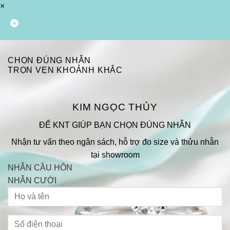
×
CHỌN ĐÚNG NHẪN
TRỌN VẸN KHOẢNH KHẮC
KIM NGỌC THỦY
ĐỂ KNT GIÚP BẠN CHỌN ĐÚNG NHẪN
Nhận tư vấn theo ngân sách, hỗ trợ đo size và thửu nhẫn
tại showroom
NHẪN CẦU HÔN
NHẪN CƯỚI