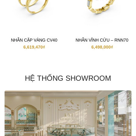
NHẪN CẶP VÀNG CV40
NHẪN VĨNH CỬU – RNN70
6,619,470
₫
6,498,000
₫
HỆ THỐNG SHOWROOM