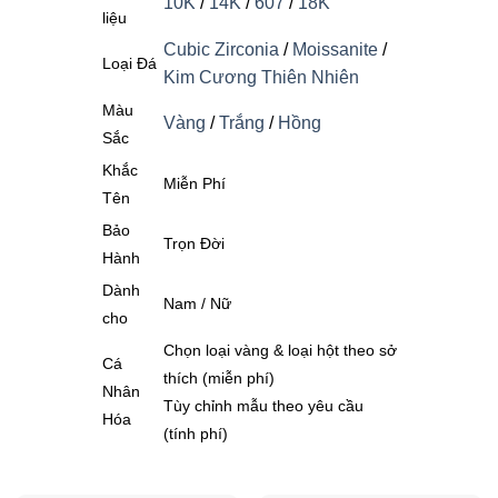
10K
/
14K
/
607
/
18K
liệu
Cubic Zirconia
/
Moissanite
/
Loại Đá
Kim Cương Thiên Nhiên
Màu
Vàng
/
Trắng
/
Hồng
Sắc
Khắc
Miễn Phí
Tên
Bảo
Trọn Đời
Hành
Dành
Nam / Nữ
cho
Chọn loại vàng & loại hột theo sở
Cá
thích (miễn phí)
Nhân
Tùy chỉnh mẫu theo yêu cầu
Hóa
(tính phí)