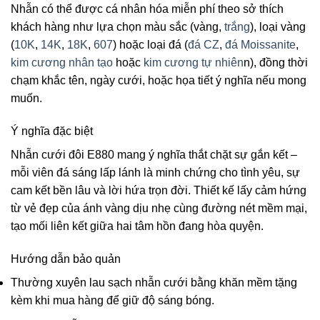
Nhẫn có thể được cá nhân hóa miễn phí theo sở thích
khách hàng như lựa chọn màu sắc (vàng,
trắng
), loại vàng
(
10K
,
14K
,
18K
,
607
) hoặc loại đá (
đá CZ
,
đá Moissanite
,
kim cương nhân tạo
hoặc
kim cương tự nhiên
n), đồng thời
chạm khắc tên, ngày cưới, hoặc họa tiết ý nghĩa nếu mong
muốn.
Ý nghĩa đặc biệt
Nhẫn cưới đôi E880 mang ý nghĩa thắt chặt sự gắn kết –
mỗi viên đá sáng lấp lánh là minh chứng cho tình yêu, sự
cam kết bền lâu và lời hứa trọn đời. Thiết kế lấy cảm hứng
từ vẻ đẹp của ánh vàng dịu nhẹ cùng đường nét mềm mại,
tạo mối liên kết giữa hai tâm hồn đang hòa quyện.
Hướng dẫn bảo quản
Thường xuyên lau sạch nhẫn cưới bằng khăn mềm tặng
kèm khi mua hàng để giữ độ sáng bóng.