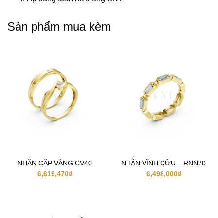
Sản phẩm mua kèm
NHẪN CẶP VÀNG CV40
NHẪN VĨNH CỬU – RNN70
6,619,470
₫
6,498,000
₫