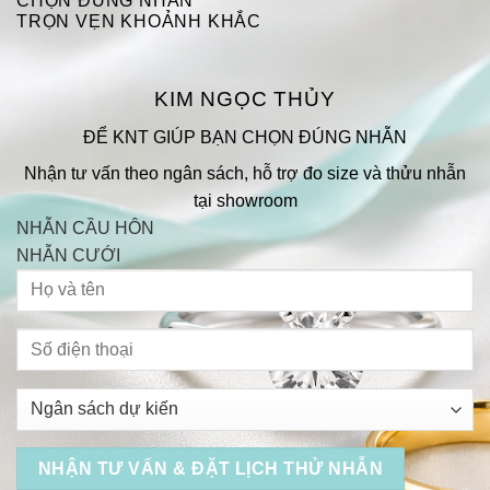
CHỌN ĐÚNG NHẪN
TRỌN VẸN KHOẢNH KHẮC
KIM NGỌC THỦY
ĐỂ KNT GIÚP BẠN CHỌN ĐÚNG NHẪN
Nhận tư vấn theo ngân sách, hỗ trợ đo size và thửu nhẫn
tại showroom
NHẪN CẦU HÔN
NHẪN CƯỚI