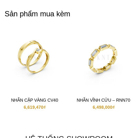
Sản phẩm mua kèm
NHẪN CẶP VÀNG CV40
NHẪN VĨNH CỬU – RNN70
6,619,470
₫
6,498,000
₫