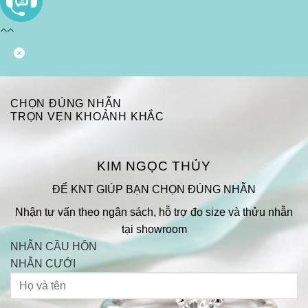
CHỌN ĐÚNG NHẪN
TRỌN VẸN KHOẢNH KHẮC
KIM NGỌC THỦY
ĐỂ KNT GIÚP BẠN CHỌN ĐÚNG NHẪN
Nhận tư vấn theo ngân sách, hỗ trợ đo size và thửu nhẫn
tại showroom
NHẪN CẦU HÔN
NHẪN CƯỚI