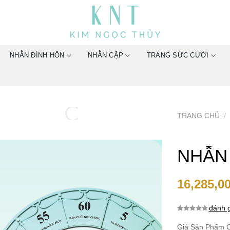
NHẪN ĐÍNH HÔN
NHẪN CẶP
TRANG SỨC CƯỚI
TRANG CHỦ
/
NHẪN
16,285,0
đánh g
0.0
0
trên 5
dựa trên
Giá Sản Phẩm C
đánh giá