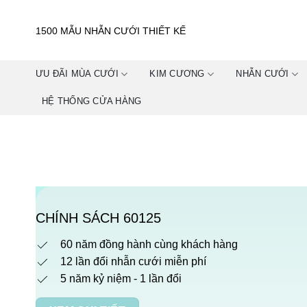
Skip
to
1500 MẪU NHẪN CƯỚI THIẾT KẾ
content
ƯU ĐÃI MÙA CƯỚI
KIM CƯƠNG
NHẪN CƯỚI
HỆ THỐNG CỬA HÀNG
CHÍNH SÁCH 60125
60 năm đồng hành cùng khách hàng
12 lần đổi nhẫn cưới miễn phí
5 năm kỷ niệm - 1 lần đổi