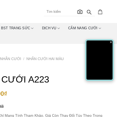
BST TRANG SỨC
DỊCH VỤ
CẨM NANG CƯỚI
×
NHẪN CƯỚI
/
NHẪN CƯỚI HAI MÀU
 CƯỚI A223
00
₫
iá
hỉ Mang Tính Tham Khảo, Giá Còn Thay Đổi Tùy Theo Trọng