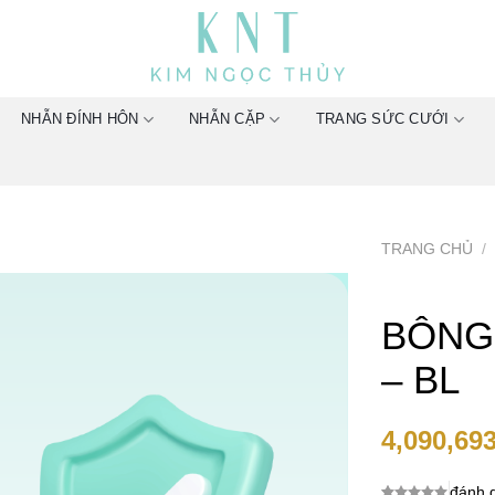
NHẪN ĐÍNH HÔN
NHẪN CẶP
TRANG SỨC CƯỚI
TRANG CHỦ
/
BÔNG 
– BL
4,090,69
đánh g