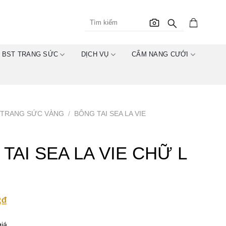
BST TRANG SỨC
DỊCH VỤ
CẨM NANG CƯỚI
TRANG SỨC VÀNG
/
BÔNG TAI SEA LA VIE
TAI SEA LA VIE CHỮ L
3
₫
iá